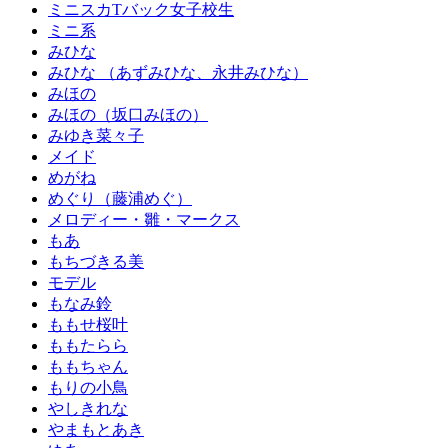
ミニスカTバック女子校生
ミニ系
みひな
みひな （あずみひな、永井みひな）
みほの
みほの（坂口みほの）
みゆき菜々子
メイド
めがね
めぐり（藤浦めぐ）
メロディー・雛・マークス
もあ
もちづきる美
モデル
もなみ鈴
ももせ桜叶
ももたらら
ももちゃん
もりの小鳥
やしきれな
やまもとあき