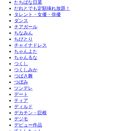
たちばな日菜
だれとでも定額挿れ放題！
タレント・女優・俳優
ダンス
チアガール
ちなみん
ちびとり
チャイナドレス
ちゃんよた
ちゃんるな
つくし
つくしみか
つばさ舞
つぼみ
ツンデレ
デート
ティア
ディルド
デカチン・巨根
デジモ
デビュー作品