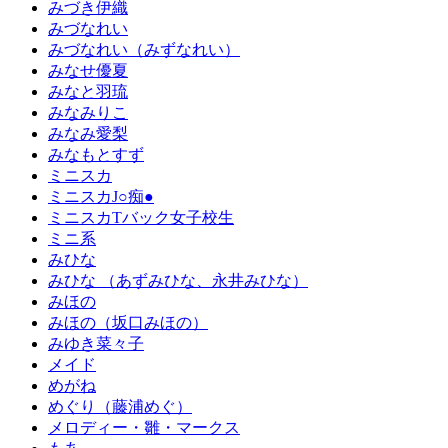
みづき伊織
みづなれい
みづなれい（みずなれい）
みなせ優夏
みなと羽琉
みなみりこ
みなみ愛梨
みなもとすず
ミニスカ
ミニスカJ○痴●
ミニスカTバック女子校生
ミニ系
みひな
みひな （あずみひな、永井みひな）
みほの
みほの（坂口みほの）
みゆき菜々子
メイド
めがね
めぐり（藤浦めぐ）
メロディー・雛・マークス