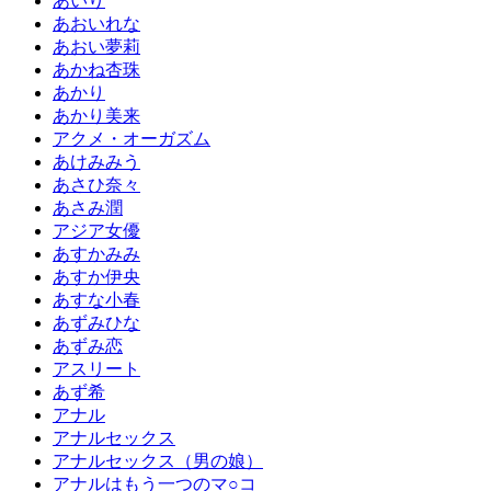
あいり
あおいれな
あおい夢莉
あかね杏珠
あかり
あかり美来
アクメ・オーガズム
あけみみう
あさひ奈々
あさみ潤
アジア女優
あすかみみ
あすか伊央
あすな小春
あずみひな
あずみ恋
アスリート
あず希
アナル
アナルセックス
アナルセックス（男の娘）
アナルはもう一つのマ○コ