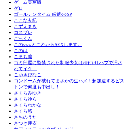
ゲーム実写版
ゲロ
ゴールデンタイム 厳選○○SP
ここな友紀
こずえまき
コスプレ
ごっくん
この○○○とこれからSEXします。
このは
こまち凛
ゴミ部屋に監禁された制服少女は種付けレ×プで汚さ
れてイク…
こゆきぴなこ
コンドームが破れてまさかの生ハメ！超加速するピス
トンで何度も中出し！
さくらみゆき
さくらゆら
さくらわかな
さくら悠
さちのうた
さつき芽衣