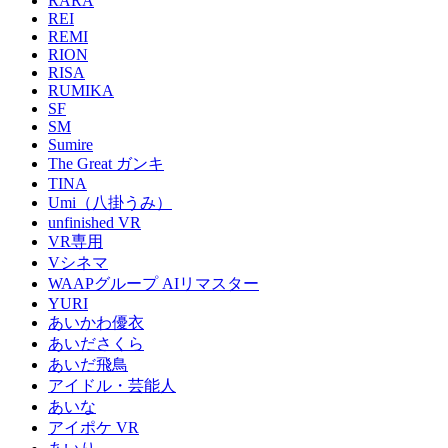
RARA
REI
REMI
RION
RISA
RUMIKA
SF
SM
Sumire
The Great ガンキ
TINA
Umi（八掛うみ）
unfinished VR
VR専用
Vシネマ
WAAPグループ AIリマスター
YURI
あいかわ優衣
あいださくら
あいだ飛鳥
アイドル・芸能人
あいな
アイポケ VR