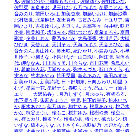
ル
,
佐藤ののか（加藤ももか）
,
佐藤ゆか
,
佐野ゆいな
,
佐野栞
,
倉多まお
,
児玉れな
,
八乃つばさ
,
冬愛ことね
,
初
音みのり
,
前田いろは
,
加美杏奈
,
加藤いおり
,
加藤沙季
,
北村敏世
,
北条麻妃
,
友田真希
,
古賀みなみ
,
叶ユリア
,
吉
岡ひより
,
吉根ゆりあ
,
吉良りん
,
吉高寧々
,
向井藍
,
咲乃
小春
,
園美和子
,
坂道みる
,
堀北つむぎ
,
夏希まろん
,
夏目
彩春
,
夕美しおん
,
夢乃あいか
,
大島優香
,
大川月乃
,
大槻
ひびき
,
天使もえ
,
天川そら
,
天海つばさ
,
天音まひな
,
奏
音かのん
,
奥山ゆら
,
奥田咲
,
妃ひかり
,
小島みなみ
,
小早
川怜子
,
小梅えな
,
小泉ひなた
,
山口珠理
,
岡江凛
,
岩沢香
代
,
岬ななみ
,
川上奈々美
,
川合らな
,
市川花音
,
希島あい
り
,
希崎結衣花
,
広瀬なるみ
,
弥生みづき
,
影山さくら
,
心
実るな
,
悠木あやね
,
持田栞里
,
新名あみん
,
新田みずほ
,
新美かりん
,
新美詩織
,
日下部加奈
,
日向ふわり
,
明里つ
むぎ
,
星宮一花
,
星野ナミ
,
春咲りょう
,
晶エリー（新井
エリー、大沢佑香）
,
月乃しずく
,
月永ゆら
,
有栖るる
,
木下凛々子
,
朱莉きょうこ
,
東凛
,
松下紗栄子
,
松本いち
か
,
枢木あおい
,
架乃ゆら
,
柳井める
,
根尾あかり
,
桃乃木
かな
,
桐谷まつり
,
桜もこ
,
桜井ゆみ
,
桜樹玲奈
,
桜空も
も
,
梓ヒカリ
,
椎名そら
,
椎名のあ
,
椿りか
,
楓カレン
,
槙
いずな
,
橋本ありな
,
水卜さくら
,
水咲結乃
,
水戸かな
,
水
森翠
,
永井マリア
,
永原菜由
,
永瀬ゆい
,
沢田麗奈
,
河北麻