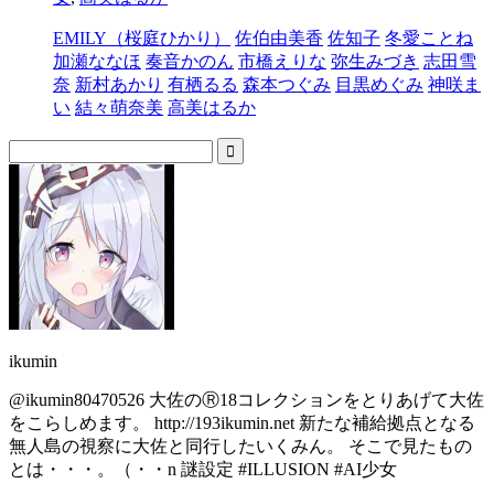
EMILY（桜庭ひかり）
佐伯由美香
佐知子
冬愛ことね
加瀬ななほ
奏音かのん
市橋えりな
弥生みづき
志田雪
奈
新村あかり
有栖るる
森本つぐみ
目黒めぐみ
神咲ま
い
結々萌奈美
高美はるか
ikumin
@ikumin80470526 大佐のⓇ18コレクションをとりあげて大佐
をこらしめます。 http://193ikumin.net 新たな補給拠点となる
無人島の視察に大佐と同行したいくみん。 そこで見たもの
とは・・・。（・・n 謎設定 #ILLUSION #AI少女