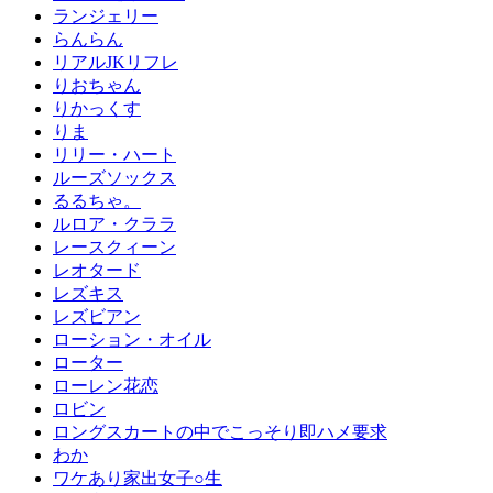
ランジェリー
らんらん
リアルJKリフレ
りおちゃん
りかっくす
りま
リリー・ハート
ルーズソックス
るるちゃ。
ルロア・クララ
レースクィーン
レオタード
レズキス
レズビアン
ローション・オイル
ローター
ローレン花恋
ロビン
ロングスカートの中でこっそり即ハメ要求
わか
ワケあり家出女子○生