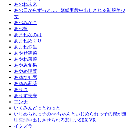
あのね未来
あの日からずっと…。緊縛調教中出しされる制服美少
女
あべみかこ
あべ藍
あまねなのは
あまねめぐり
あまね弥生
あやせ舞菜
あやね遥菜
あやみ旬果
あやめ陽菜
あゆな虹恋
あゆみ莉花
ありさ
ありす実来
アンナ
いくみんどっとねっと
いじめられっ子の○○ちゃんといじめられっ子の僕が無
理矢理中出しさせられる悲しいSEX VR
イタズラ