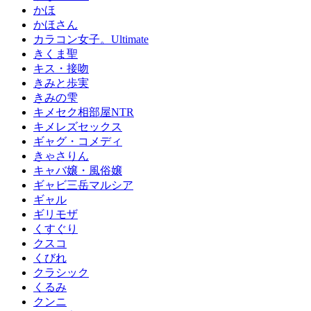
かほ
かほさん
カラコン女子。Ultimate
きくま聖
キス・接吻
きみと歩実
きみの雫
キメセク相部屋NTR
キメレズセックス
ギャグ・コメディ
きゃさりん
キャバ嬢・風俗嬢
ギャビ三岳マルシア
ギャル
ギリモザ
くすぐり
クスコ
くびれ
クラシック
くるみ
クンニ