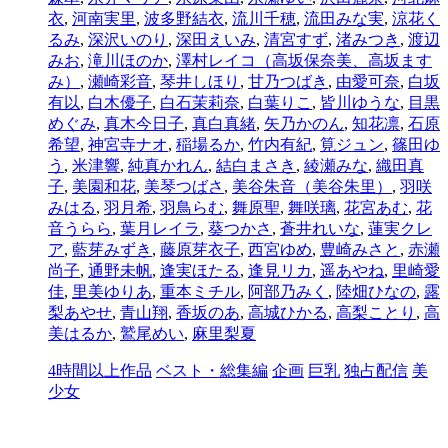
衣
,
河南実里
,
波多野結衣
,
流川千穂
,
流田みな実
,
涼花く
るみ
,
深沢いのり
,
深田えいみ
,
清宮すず
,
渚みつき
,
渡辺
みお
,
滝川ほのか
,
澤村レイコ（高坂保奈美、高坂ます
み）
,
瀬崎彩音
,
琴井しほり
,
甘乃つばき
,
由愛可奈
,
白坂
有以
,
白木優子
,
白石茉莉奈
,
白葉りこ
,
皆川ゆうな
,
目黒
めぐみ
,
真木今日子
,
真白真緒
,
矢乃かのん
,
知花凛
,
石原
希望
,
神宮寺ナオ
,
稲場るか
,
竹内有紀
,
筧ジュン
,
篠田ゆ
う
,
米津響
,
純真かれん
,
結白まさき
,
綾瀬みな
,
織田真
子
,
美園和花
,
美琴つばさ
,
美谷朱音（美谷朱里）
,
羽咲
みはる
,
羽月希
,
羽鳥らむ
,
舞原聖
,
舞咲璃
,
花宮あむ
,
花
音うらら
,
葉月レイラ
,
葵つかさ
,
蒼井れいな
,
蓮実クレ
ア
,
藍芽みずき
,
藤原芽衣子
,
西宮ゆめ
,
豊崎みさと
,
赤瀬
尚子
,
通野未帆
,
逢実ほたる
,
逢見リカ
,
遥あやね
,
里崎愛
佳
,
里美ゆりあ
,
重本ミチル
,
阿部乃みく
,
陸畑ひなの
,
露
梨あやせ
,
青山翔
,
香坂のあ
,
高城ひかる
,
高梨ことり
,
高
美はるか
,
鷲尾めい
,
麻里梨夏
4時間以上作品
ベスト・総集編
企画
巨乳
独占配信
美
少女