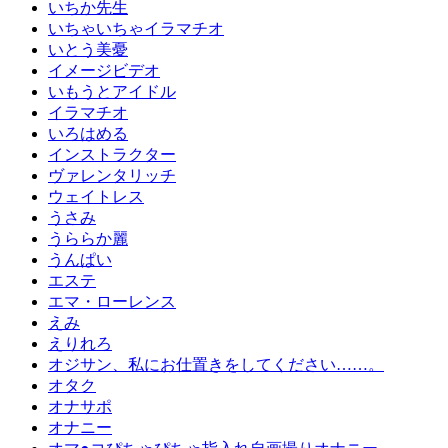
いちか先生
いちゃいちゃイラマチオ
いとう美憂
イメージビデオ
いもうとアイドル
イラマチオ
いろはめる
インストラクター
ヴァレンタリッチ
ウェイトレス
うさみ
うららか麗
うんぱい
エステ
エマ・ローレンス
えみ
えりれろ
オジサン、私にお仕置きをしてください……。
オタク
オナサポ
オナニー