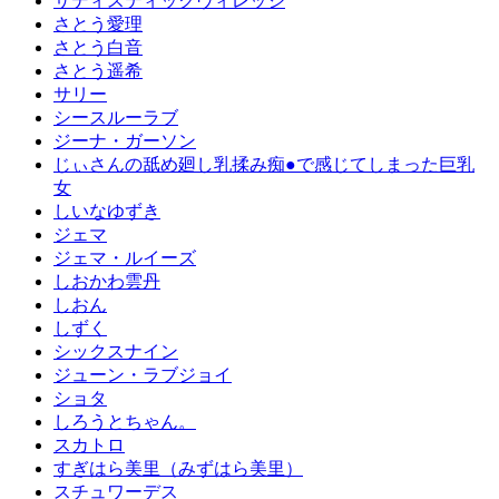
サディスティックヴィレッジ
さとう愛理
さとう白音
さとう遥希
サリー
シースルーラブ
ジーナ・ガーソン
じぃさんの舐め廻し乳揉み痴●で感じてしまった巨乳
女
しいなゆずき
ジェマ
ジェマ・ルイーズ
しおかわ雲丹
しおん
しずく
シックスナイン
ジューン・ラブジョイ
ショタ
しろうとちゃん。
スカトロ
すぎはら美里（みずはら美里）
スチュワーデス