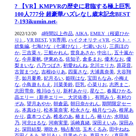
? 【VR】KMPVRの歴史に君臨する極上巨乳
100人777分 超豪華ハズレなし歳末記念BEST
?-193ikumin.net-
2022/12/20
4時間以上作品
,
AIKA
,
EMILY（桜庭ひか
り）
,
VR BEST
,
VR専用
,
ハイクオリティVR
,
ベスト・
総集編
,
七海ひな（七瀬ひな）
,
七瀬いおり
,
三原ほの
か
,
三吉菜々
,
三船かれん
,
世良あさか
,
中出し
,
五十嵐か
な
,
今井夏帆
,
伊東める
,
佐知子
,
倉多まお
,
優木なお
,
優
梨まいな
,
八乃つばさ
,
初愛ねんね
,
北川エリカ
,
原花音
,
古賀まつな
,
吉根ゆりあ
,
四葉さな
,
大浦真奈美
,
大谷翔
子
,
如月夏希
,
妃月るい
,
姫咲はな
,
宝田もなみ
,
小梅え
な
,
小鳥遊ももえ
,
川菜美鈴
,
巨乳
,
心菜りお
,
志恩まこ
,
志田雪奈
,
推川ゆうり
,
新村あかり
,
星なこ
,
春風ひかる
,
晶エリー（新井エリー、大沢佑香）
,
有岡みう
,
有村の
ぞみ
,
望月あやか
,
朝倉凪
,
朝日奈かれん
,
期間限定セー
ル
,
本真ゆり
,
松本菜奈実
,
松永さな
,
柚月なつみ
,
根尾あ
かり
,
森本つぐみ
,
椎名のあ
,
椿ましろ
,
椿りか
,
水咲結
乃
,
河北はるな
,
河南実里
,
浜崎真緒
,
深田えいみ
,
深田み
お
,
深田結梨
,
潮吹き
,
独占配信
,
玉木くるみ
,
田中ねね
,
百田くるみ
,
皆川るい
,
目黒めぐみ
,
真田さな（真田美