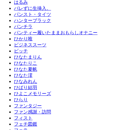
はるみ
バレずに生挿入。
パンスト・タイツ
ハンターブラック
パンチラ
パンティー履いたままおもらしオナニー
ひかり唯
ビジネススーツ
ビッチ
ひなたまりん
ひなたりこ
ひなた夏帆
ひなた澪
ひなみれん
ひばり結羽
ひよこメモリーズ
ひらり
ファンタジー
ファン感謝・訪問
フィスト
フェチ図鑑