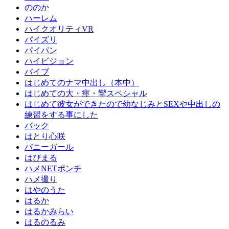
ののか
ハーレム
ハイクオリティVR
パイズリ
パイパン
ハイビジョン
バイブ
はじめてのナマ中出し（本中）
はじめての大・痙・攣スペシャル
はじめて彼女ができたので幼なじみとSEXや中出しの
練習をする事にした
バック
はとり心咲
バニーガール
はぴまる
ハメNETポンチ
ハメ撮り
はやのうた
はるか
はるかみらい
はるのるみ