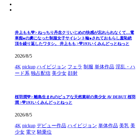
井上もも💛> ねっちり丹念クリいじめの快感が忘れられなくて…電
車痴●の虜になった制服女子サイレント輪●されておもらし羞恥絶
頂を繰り返したワタシ。 井上もも >💛193いくみんどっとねっと
2026/8/5
4K
pickup
ハイビジョン
フェラ
制服
単体作品
淫乱・ハ
ード系
独占配信
美少女
顔射
桜羽潤💛> 離島生まれのピュアな天然素材の美少女 AV DEBUT 桜羽
潤 >💛193いくみんどっとねっと
2026/8/5
4K
pickup
デビュー作品
ハイビジョン
単体作品
美乳
美
少女
電マ
騎乗位