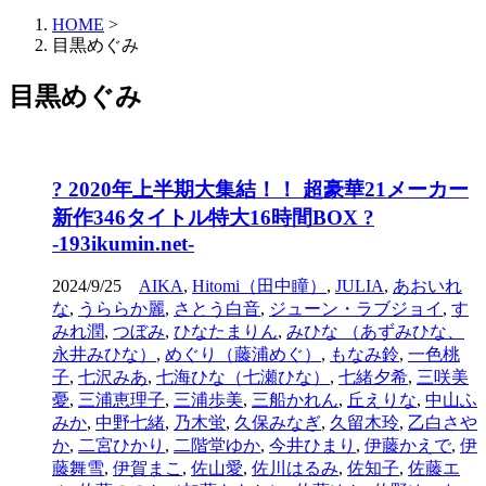
HOME
>
目黒めぐみ
目黒めぐみ
? 2020年上半期大集結！！ 超豪華21メーカー
新作346タイトル特大16時間BOX ?
-193ikumin.net-
2024/9/25
AIKA
,
Hitomi（田中瞳）
,
JULIA
,
あおいれ
な
,
うららか麗
,
さとう白音
,
ジューン・ラブジョイ
,
す
みれ潤
,
つぼみ
,
ひなたまりん
,
みひな （あずみひな、
永井みひな）
,
めぐり（藤浦めぐ）
,
もなみ鈴
,
一色桃
子
,
七沢みあ
,
七海ひな（七瀬ひな）
,
七緒夕希
,
三咲美
憂
,
三浦恵理子
,
三浦歩美
,
三船かれん
,
丘えりな
,
中山ふ
みか
,
中野七緒
,
乃木蛍
,
久保みなぎ
,
久留木玲
,
乙白さや
か
,
二宮ひかり
,
二階堂ゆか
,
今井ひまり
,
伊藤かえで
,
伊
藤舞雪
,
伊賀まこ
,
佐山愛
,
佐川はるみ
,
佐知子
,
佐藤エ