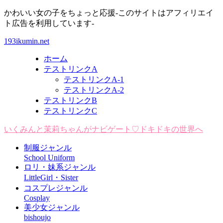
かわいい女の子をちょっと応援-このサイトはアフィリエイ
ト広告を利用しています-
193ikumin.net
ホーム
テストリンクA
テストリンクA-1
テストリンクA-2
テストリンクB
テストリンクC
いくみんと茉莉ちゃんがナビゲート♡ドキドキの世界へ
制服ジャンル
School Uniform
ロリ・妹系ジャンル
LittleGirl・Sister
コスプレジャンル
Cosplay
美少女ジャンル
bishoujo