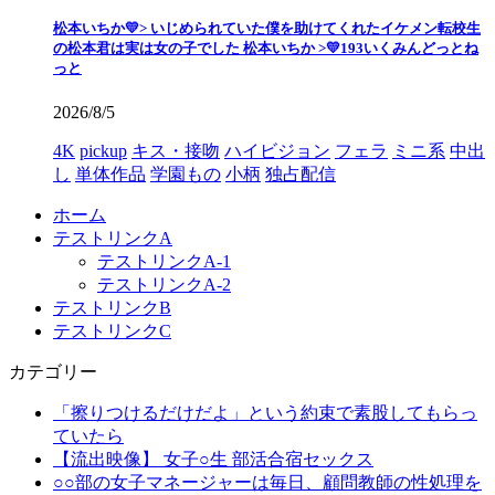
松本いちか💛> いじめられていた僕を助けてくれたイケメン転校生
の松本君は実は女の子でした 松本いちか >💛193いくみんどっとね
っと
2026/8/5
4K
pickup
キス・接吻
ハイビジョン
フェラ
ミニ系
中出
し
単体作品
学園もの
小柄
独占配信
ホーム
テストリンクA
テストリンクA-1
テストリンクA-2
テストリンクB
テストリンクC
カテゴリー
「擦りつけるだけだよ」という約束で素股してもらっ
ていたら
【流出映像】 女子○生 部活合宿セックス
○○部の女子マネージャーは毎日、顧問教師の性処理を