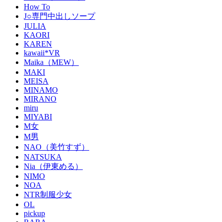
How To
J○専門中出しソープ
JULIA
KAORI
KAREN
kawaii*VR
Maika（MEW）
MAKI
MEISA
MINAMO
MIRANO
miru
MIYABI
M女
M男
NAO（美竹すず）
NATSUKA
Nia（伊東める）
NIMO
NOA
NTR制服少女
OL
pickup