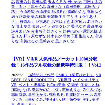
み
深田みお
深田結梨
玉木くるみ
田中ねね
百田くるみ
皆川るい
目黒めぐみ
真田さな（真田美樹、真田みづ
稀）
石原希望
石原理央
稲場るか
篠崎かんな
篠田ゆう
結々萌奈美
美園和花
美泉咲
羽生アリサ（羽生あり
さ）
舞奈みく
花宮あむ
若宮はずき
若宮穂乃
若月みい
な
葉山夏菜
葉月レイラ
蓮実クレア
藍色なぎ
藤森里穂
詩月まどか
赤瀬尚子
辻さくら
辻井ほのか
通野未帆
逢
見リカ
野々原なずな
鈴木真夕
雪美千夏
飛鳥りん
高瀬
りな
高美はるか
黒崎みか
黒川さりな
【VR】V＆R 人気作品ノーカット1000分収
録！16作品フル収録の超豪華特別版！！Vol.2
2022/6/9
16時間以上作品
,
EMILY（桜庭ひかり）
,
VR
BEST（V＆R PRODUCE）
,
VR専用
,
ハイクオリティ
VR
,
ベスト・総集編
,
佐伯由美香
,
佐知子
,
冬愛ことね
,
加瀬ななほ
,
奏音かのん
,
巨乳
,
市橋えりな
,
弥生みづき
,
志田雪奈
,
新村あかり
,
有栖るる
,
期間限定セール
,
森本
つぐみ
,
目黒めぐみ
,
神咲まい
,
結々萌奈美
,
美乳
,
美少
女
,
高美はるか