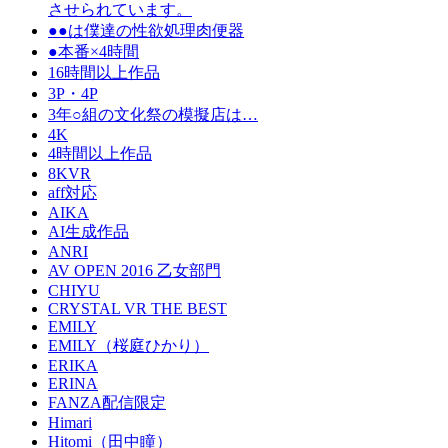
させられています。
●●は僕達の性欲処理肉便器
●本番×4時間
16時間以上作品
3P・4P
3年○組の文化祭の模擬店は…
4K
4時間以上作品
8KVR
aff対応
AIKA
AI生成作品
ANRI
AV OPEN 2016 乙女部門
CHIYU
CRYSTAL VR THE BEST
EMILY
EMILY（桜庭ひかり）
ERIKA
ERINA
FANZA配信限定
Himari
Hitomi（田中瞳）