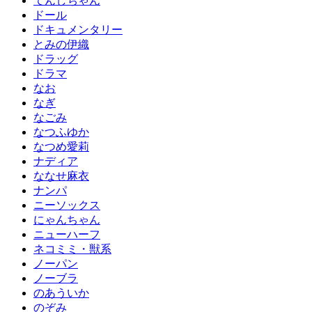
てんしちゃん
ドール
ドキュメンタリー
とみの伊織
ドラッグ
ドラマ
なお
なぎ
なごみ
なつふゆか
なつめ愛莉
ナディア
ななせ麻衣
ナンパ
ニーソックス
にゃんちゃん
ニューハーフ
ネコミミ・獣系
ノーパン
ノーブラ
のあういか
のぞみ