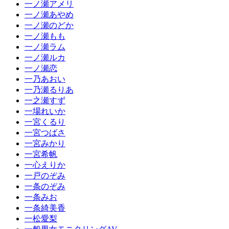
一ノ瀬アメリ
一ノ瀬あやめ
一ノ瀬のどか
一ノ瀬もも
一ノ瀬ラム
一ノ瀬ルカ
一ノ瀬恋
一乃あおい
一乃瀬るりあ
一之瀬すず
一場れいか
一宮くるり
一宮つばさ
一宮みかり
一宮希帆
一心えりか
一戸のぞみ
一条のぞみ
一条みお
一条綺美香
一松愛梨