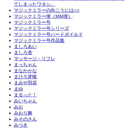
てしまったワタシ。
マジックミラーの向こうには○○
マジックミラー便（MM便）
マジックミラー号
マジックミラー号シリーズ
マジックミラー号ハードボイルド
マジックミラー号作品集
ましろあい
ましろ杏
マッサージ・リフレ
まっちゃん
まなかかな
まひろ芽唯
まみや羽花
まゆ
まるっと！
みいちゃん
みお
みおり舞
みそのさん
みつき