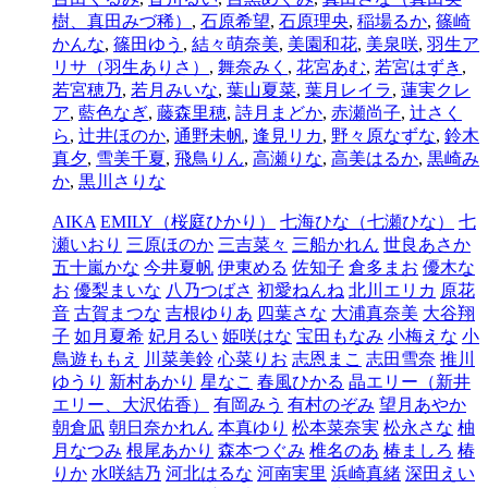
樹、真田みづ稀）
,
石原希望
,
石原理央
,
稲場るか
,
篠崎
かんな
,
篠田ゆう
,
結々萌奈美
,
美園和花
,
美泉咲
,
羽生ア
リサ（羽生ありさ）
,
舞奈みく
,
花宮あむ
,
若宮はずき
,
若宮穂乃
,
若月みいな
,
葉山夏菜
,
葉月レイラ
,
蓮実クレ
ア
,
藍色なぎ
,
藤森里穂
,
詩月まどか
,
赤瀬尚子
,
辻さく
ら
,
辻井ほのか
,
通野未帆
,
逢見リカ
,
野々原なずな
,
鈴木
真夕
,
雪美千夏
,
飛鳥りん
,
高瀬りな
,
高美はるか
,
黒崎み
か
,
黒川さりな
AIKA
EMILY（桜庭ひかり）
七海ひな（七瀬ひな）
七
瀬いおり
三原ほのか
三吉菜々
三船かれん
世良あさか
五十嵐かな
今井夏帆
伊東める
佐知子
倉多まお
優木な
お
優梨まいな
八乃つばさ
初愛ねんね
北川エリカ
原花
音
古賀まつな
吉根ゆりあ
四葉さな
大浦真奈美
大谷翔
子
如月夏希
妃月るい
姫咲はな
宝田もなみ
小梅えな
小
鳥遊ももえ
川菜美鈴
心菜りお
志恩まこ
志田雪奈
推川
ゆうり
新村あかり
星なこ
春風ひかる
晶エリー（新井
エリー、大沢佑香）
有岡みう
有村のぞみ
望月あやか
朝倉凪
朝日奈かれん
本真ゆり
松本菜奈実
松永さな
柚
月なつみ
根尾あかり
森本つぐみ
椎名のあ
椿ましろ
椿
りか
水咲結乃
河北はるな
河南実里
浜崎真緒
深田えい