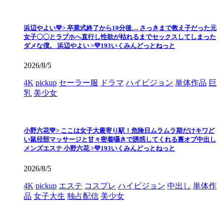
浜辺やよい💛> 卒業式終了から10分後… さっきまで教え子だった元
女子〇〇とラブホへ直行し性欲が枯れるまでセックスしてしまった
ダメな僕。 浜辺やよい >💛193いくみんどっとねっと
2026/8/5
4K
pickup
セーラー服
ドラマ
ハイビジョン
単体作品
巨
乳
美少女
小野六花💛> ここは女子大最寄り駅！危険日ムラムラ期だけキワど
い鼠径部マッサージと甘々密着囁きで誘惑してくれる裏オプ中出し
メンズエステ 小野六花 >💛193いくみんどっとねっと
2026/8/5
4K
pickup
エステ
コスプレ
ハイビジョン
中出し
単体作
品
女子大生
独占配信
美少女