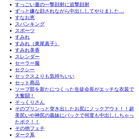
すっごい量の一撃顔射に追撃顔射
ずっと嫌な顔されながら中出ししてやりました…
すなお恵
スパンキング
スポーツ
すみれ
すみれ（東尾真子）
すみれ美香
スレンダー
セーラー服
セクシー
セックスよりも気持ちいい
セット商品
ソープ部を新たにつくった生徒会長がエッチな衣装で
大奮闘！
そっくりさん
そのプリンっと突き出したお尻にノックアウト！！超
美尻いや神尻の義妹にバックで何度も中出ししちゃっ
たボク！！
その他フェチ
ダーク系