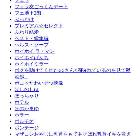
フェラ
フェラ友ごっくんデート
フェ地下2階
ぶっかけ
プレミアム☆セレクト
ふわり結愛
ベスト・総集編
ヘルス・ソープ
ホイホイ ラ・マン
ホイホイぱんち
ホイホイミラー
ボクを助けてくれた○○さんが犯●れているのを見て鬱
勃起。
ポコッたわいせつ映像
ほしのしほ
ぽっちゃり
ホテル
ほのかまゆ
ホラー
ポルチオ
ボンテージ
マザコンおやじに乳首をもてあそばれ乳首イキを覚え