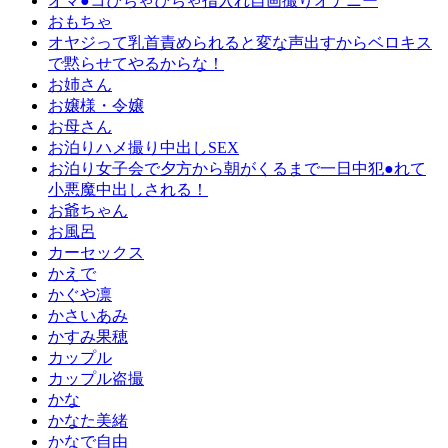
オマ●コぴちゃぴちゃ指入れ自画撮りオナニー
おもちゃ
オヤジって乳首責められると変な声出すからベロキス
で黙らせてやるからな！
お姉さん
お嬢様・令嬢
お母さん
お泊りハメ撮り中出しSEX
お泊り女子会で夕方から朝がくるまで一日中犯●れて
小悪魔中出しされる！
お爺ちゃん
お風呂
カーセックス
かえで
かぐや凛
かさいあみ
かすみ果穂
カップル
カップル盗撮
かな
かなた美緒
かなで自由