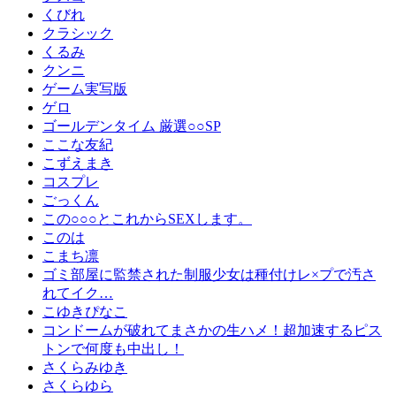
くびれ
クラシック
くるみ
クンニ
ゲーム実写版
ゲロ
ゴールデンタイム 厳選○○SP
ここな友紀
こずえまき
コスプレ
ごっくん
この○○○とこれからSEXします。
このは
こまち凛
ゴミ部屋に監禁された制服少女は種付けレ×プで汚さ
れてイク…
こゆきぴなこ
コンドームが破れてまさかの生ハメ！超加速するピス
トンで何度も中出し！
さくらみゆき
さくらゆら