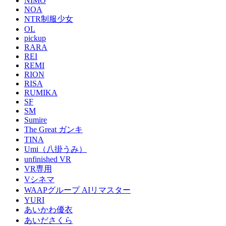
NIMO
NOA
NTR制服少女
OL
pickup
RARA
REI
REMI
RION
RISA
RUMIKA
SF
SM
Sumire
The Great ガンキ
TINA
Umi（八掛うみ）
unfinished VR
VR専用
Vシネマ
WAAPグループ AIリマスター
YURI
あいかわ優衣
あいださくら