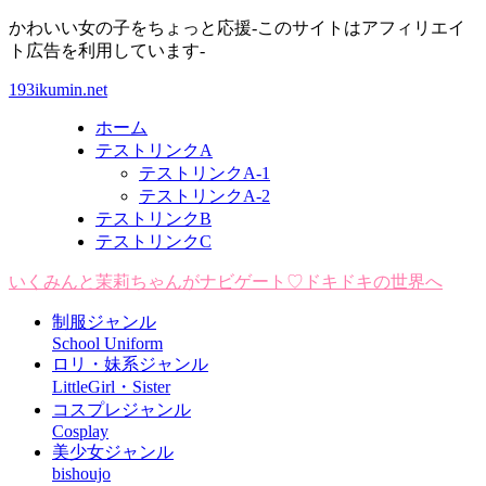
かわいい女の子をちょっと応援-このサイトはアフィリエイ
ト広告を利用しています-
193ikumin.net
ホーム
テストリンクA
テストリンクA-1
テストリンクA-2
テストリンクB
テストリンクC
いくみんと茉莉ちゃんがナビゲート♡ドキドキの世界へ
制服ジャンル
School Uniform
ロリ・妹系ジャンル
LittleGirl・Sister
コスプレジャンル
Cosplay
美少女ジャンル
bishoujo