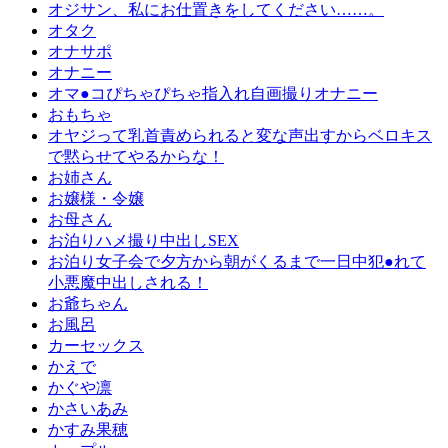
オジサン、私にお仕置きをしてください……。
オタク
オナサポ
オナニー
オマ●コぴちゃぴちゃ指入れ自画撮りオナニー
おもちゃ
オヤジって乳首責められると変な声出すからベロキス
で黙らせてやるからな！
お姉さん
お嬢様・令嬢
お母さん
お泊りハメ撮り中出しSEX
お泊り女子会で夕方から朝がくるまで一日中犯●れて
小悪魔中出しされる！
お爺ちゃん
お風呂
カーセックス
かえで
かぐや凛
かさいあみ
かすみ果穂