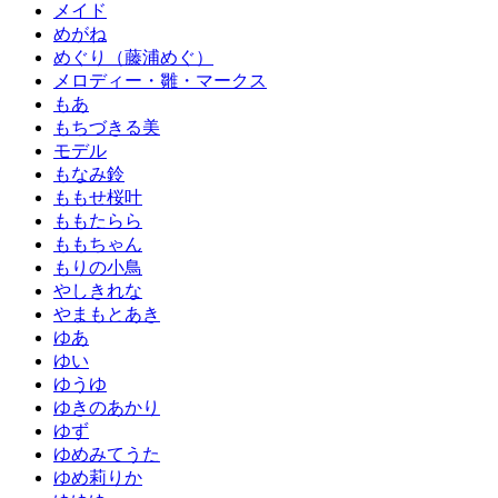
メイド
めがね
めぐり（藤浦めぐ）
メロディー・雛・マークス
もあ
もちづきる美
モデル
もなみ鈴
ももせ桜叶
ももたらら
ももちゃん
もりの小鳥
やしきれな
やまもとあき
ゆあ
ゆい
ゆうゆ
ゆきのあかり
ゆず
ゆめみてうた
ゆめ莉りか