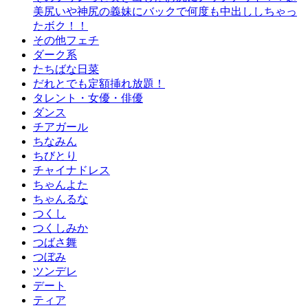
美尻いや神尻の義妹にバックで何度も中出ししちゃっ
たボク！！
その他フェチ
ダーク系
たちばな日菜
だれとでも定額挿れ放題！
タレント・女優・俳優
ダンス
チアガール
ちなみん
ちびとり
チャイナドレス
ちゃんよた
ちゃんるな
つくし
つくしみか
つばさ舞
つぼみ
ツンデレ
デート
ティア