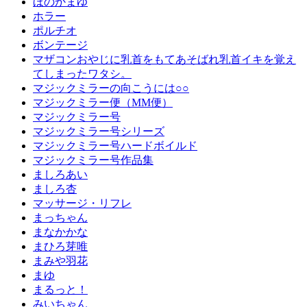
ほのかまゆ
ホラー
ポルチオ
ボンテージ
マザコンおやじに乳首をもてあそばれ乳首イキを覚え
てしまったワタシ。
マジックミラーの向こうには○○
マジックミラー便（MM便）
マジックミラー号
マジックミラー号シリーズ
マジックミラー号ハードボイルド
マジックミラー号作品集
ましろあい
ましろ杏
マッサージ・リフレ
まっちゃん
まなかかな
まひろ芽唯
まみや羽花
まゆ
まるっと！
みいちゃん