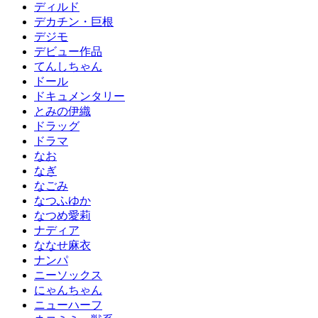
ディルド
デカチン・巨根
デジモ
デビュー作品
てんしちゃん
ドール
ドキュメンタリー
とみの伊織
ドラッグ
ドラマ
なお
なぎ
なごみ
なつふゆか
なつめ愛莉
ナディア
ななせ麻衣
ナンパ
ニーソックス
にゃんちゃん
ニューハーフ