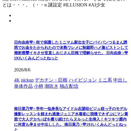
とは・・・。（・・n 謎設定 #ILLUSION #AI少女
日向由奈💛> 街で保護したミニマム家出女子にパイパンつるまん誘
惑でお金をたかられたので未熟ワレメに制裁即ハメ激ピストンして
潮射痙攣イキさせ世直しおじさん巨根で理解らせた。 日向由奈 >💛
193いくみんどっとねっと
2026/8/6
4K
pickup
デカチン・巨根
ハイビジョン
ミニ系
中出し
単体作品
小柄
潮吹き
独占配信
南日菜乃💛> 学年一低身長なアイドル志望幼ビジュ姪っ子のモデル
撮影レッスンを頼まれ過激ジュニア水着姿に我慢できずぷにマン素
股で大人デカち○ぽを擦り続けたらヌルっと生挿入！キツキツ膣内
に何度も孕ませ中出しした。 南日菜乃 >💛193いくみんどっとねっ
と