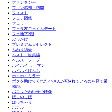
ファンタジー
ファン感謝・訪問
フィスト
フェチ図鑑
フェラ
フェラ友ごっくんデート
フェ地下2階
ぶっかけ
プレミアム☆セレクト
ふわり結愛
ベスト・総集編
ヘルス・ソープ
ホイホイ ラ・マン
ホイホイぱんち
ホイホイミラー
ボクを助けてくれた○○さんが犯●れているのを見て鬱
勃起。
ポコッたわいせつ映像
ほしのしほ
ぽっちゃり
ホテル