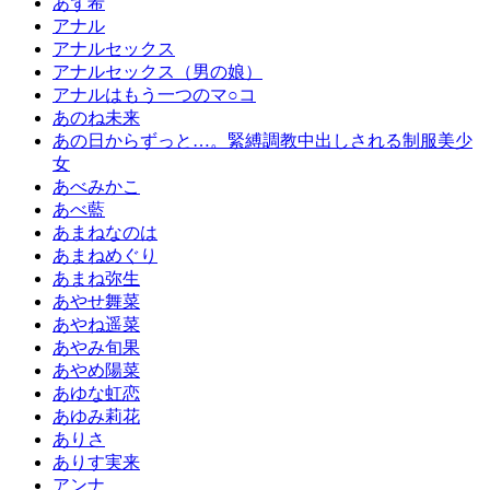
あず希
アナル
アナルセックス
アナルセックス（男の娘）
アナルはもう一つのマ○コ
あのね未来
あの日からずっと…。緊縛調教中出しされる制服美少
女
あべみかこ
あべ藍
あまねなのは
あまねめぐり
あまね弥生
あやせ舞菜
あやね遥菜
あやみ旬果
あやめ陽菜
あゆな虹恋
あゆみ莉花
ありさ
ありす実来
アンナ