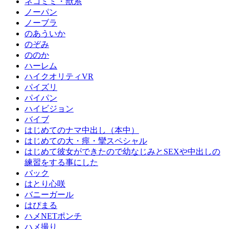
ネコミミ・獣系
ノーパン
ノーブラ
のあういか
のぞみ
ののか
ハーレム
ハイクオリティVR
パイズリ
パイパン
ハイビジョン
バイブ
はじめてのナマ中出し（本中）
はじめての大・痙・攣スペシャル
はじめて彼女ができたので幼なじみとSEXや中出しの
練習をする事にした
バック
はとり心咲
バニーガール
はぴまる
ハメNETポンチ
ハメ撮り