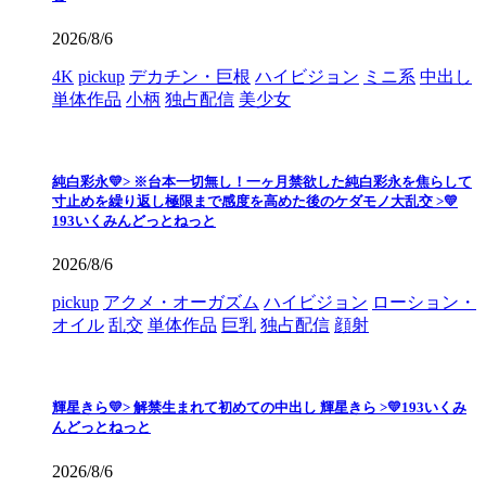
2026/8/6
4K
pickup
デカチン・巨根
ハイビジョン
ミニ系
中出し
単体作品
小柄
独占配信
美少女
純白彩永💛> ※台本一切無し！一ヶ月禁欲した純白彩永を焦らして
寸止めを繰り返し極限まで感度を高めた後のケダモノ大乱交 >💛
193いくみんどっとねっと
2026/8/6
pickup
アクメ・オーガズム
ハイビジョン
ローション・
オイル
乱交
単体作品
巨乳
独占配信
顔射
輝星きら💛> 解禁生まれて初めての中出し 輝星きら >💛193いくみ
んどっとねっと
2026/8/6