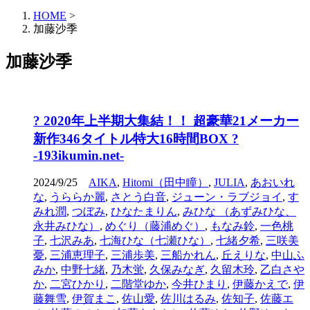
HOME
>
加藤沙季
加藤沙季
? 2020年上半期大集結！！ 超豪華21メーカー
新作346タイトル特大16時間BOX ?
-193ikumin.net-
2024/9/25
AIKA
,
Hitomi（田中瞳）
,
JULIA
,
あおいれ
な
,
うららか麗
,
さとう白音
,
ジューン・ラブジョイ
,
す
みれ潤
,
つぼみ
,
ひなたまりん
,
みひな （あずみひな、
永井みひな）
,
めぐり（藤浦めぐ）
,
もなみ鈴
,
一色桃
子
,
七沢みあ
,
七海ひな（七瀬ひな）
,
七緒夕希
,
三咲美
憂
,
三浦恵理子
,
三浦歩美
,
三船かれん
,
丘えりな
,
中山ふ
みか
,
中野七緒
,
乃木蛍
,
久保みなぎ
,
久留木玲
,
乙白さや
か
,
二宮ひかり
,
二階堂ゆか
,
今井ひまり
,
伊藤かえで
,
伊
藤舞雪
,
伊賀まこ
,
佐山愛
,
佐川はるみ
,
佐知子
,
佐藤エ