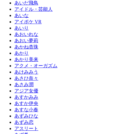
あいだ飛鳥
アイドル・芸能人
あいな
アイポケ VR
あいり
あおいれな
あおい夢莉
あかね杏珠
あかり
あかり美来
アクメ・オーガズム
あけみみう
あさひ奈々
あさみ潤
アジア女優
あすかみみ
あすか伊央
あすな小春
あずみひな
あずみ恋
アスリート