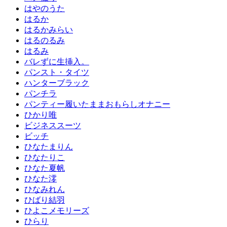
はやのうた
はるか
はるかみらい
はるのるみ
はるみ
バレずに生挿入。
パンスト・タイツ
ハンターブラック
パンチラ
パンティー履いたままおもらしオナニー
ひかり唯
ビジネススーツ
ビッチ
ひなたまりん
ひなたりこ
ひなた夏帆
ひなた澪
ひなみれん
ひばり結羽
ひよこメモリーズ
ひらり