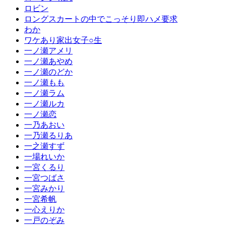
ロビン
ロングスカートの中でこっそり即ハメ要求
わか
ワケあり家出女子○生
一ノ瀬アメリ
一ノ瀬あやめ
一ノ瀬のどか
一ノ瀬もも
一ノ瀬ラム
一ノ瀬ルカ
一ノ瀬恋
一乃あおい
一乃瀬るりあ
一之瀬すず
一場れいか
一宮くるり
一宮つばさ
一宮みかり
一宮希帆
一心えりか
一戸のぞみ