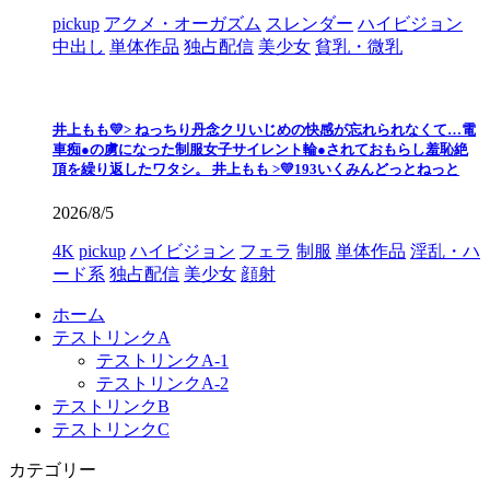
pickup
アクメ・オーガズム
スレンダー
ハイビジョン
中出し
単体作品
独占配信
美少女
貧乳・微乳
井上もも💛> ねっちり丹念クリいじめの快感が忘れられなくて…電
車痴●の虜になった制服女子サイレント輪●されておもらし羞恥絶
頂を繰り返したワタシ。 井上もも >💛193いくみんどっとねっと
2026/8/5
4K
pickup
ハイビジョン
フェラ
制服
単体作品
淫乱・ハ
ード系
独占配信
美少女
顔射
ホーム
テストリンクA
テストリンクA-1
テストリンクA-2
テストリンクB
テストリンクC
カテゴリー