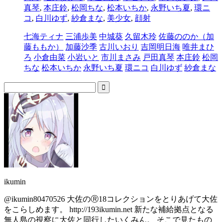
真琴
,
本庄鈴
,
松岡ちな
,
松本いちか
,
永野いち夏
,
環ニ
コ
,
白川ゆず
,
紗倉まな
,
美少女
,
顔射
七海ティナ
三浦歩美
中城葵
久留木玲
佐藤ののか（加
藤ももか）
加藤沙季
古川いおり
吉岡明日海
唯井まひ
ろ
小倉由菜
小岩いと
市川まさみ
戸田真琴
本庄鈴
松岡
ちな
松本いちか
永野いち夏
環ニコ
白川ゆず
紗倉まな
ikumin
@ikumin80470526 大佐のⓇ18コレクションをとりあげて大佐
をこらしめます。 http://193ikumin.net 新たな補給拠点となる
無人島の視察に大佐と同行したいくみん。 そこで見たもの