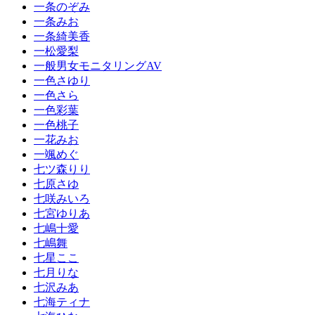
一条のぞみ
一条みお
一条綺美香
一松愛梨
一般男女モニタリングAV
一色さゆり
一色さら
一色彩葉
一色桃子
一花みお
一颯めぐ
七ツ森りり
七原さゆ
七咲みいろ
七宮ゆりあ
七嶋十愛
七嶋舞
七星ここ
七月りな
七沢みあ
七海ティナ