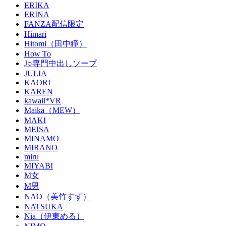
ERIKA
ERINA
FANZA配信限定
Himari
Hitomi（田中瞳）
How To
J○専門中出しソープ
JULIA
KAORI
KAREN
kawaii*VR
Maika（MEW）
MAKI
MEISA
MINAMO
MIRANO
miru
MIYABI
M女
M男
NAO（美竹すず）
NATSUKA
Nia（伊東める）