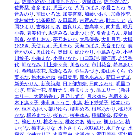
ル
,
佐藤ののか（加藤ももか）
,
佐藤ゆか
,
佐野ゆいな
,
佐野栞
,
倉多まお
,
児玉れな
,
八乃つばさ
,
冬愛ことね
,
初
音みのり
,
前田いろは
,
加美杏奈
,
加藤いおり
,
加藤沙季
,
北村敏世
,
北条麻妃
,
友田真希
,
古賀みなみ
,
叶ユリア
,
吉
岡ひより
,
吉根ゆりあ
,
吉良りん
,
吉高寧々
,
向井藍
,
咲乃
小春
,
園美和子
,
坂道みる
,
堀北つむぎ
,
夏希まろん
,
夏目
彩春
,
夕美しおん
,
夢乃あいか
,
大島優香
,
大川月乃
,
大槻
ひびき
,
天使もえ
,
天川そら
,
天海つばさ
,
天音まひな
,
奏
音かのん
,
奥山ゆら
,
奥田咲
,
妃ひかり
,
小島みなみ
,
小早
川怜子
,
小梅えな
,
小泉ひなた
,
山口珠理
,
岡江凛
,
岩沢香
代
,
岬ななみ
,
川上奈々美
,
川合らな
,
市川花音
,
希島あい
り
,
希崎結衣花
,
広瀬なるみ
,
弥生みづき
,
影山さくら
,
心
実るな
,
悠木あやね
,
持田栞里
,
新名あみん
,
新田みずほ
,
新美かりん
,
新美詩織
,
日下部加奈
,
日向ふわり
,
明里つ
むぎ
,
星宮一花
,
星野ナミ
,
春咲りょう
,
晶エリー（新井
エリー、大沢佑香）
,
月乃しずく
,
月永ゆら
,
有栖るる
,
木下凛々子
,
朱莉きょうこ
,
東凛
,
松下紗栄子
,
松本いち
か
,
枢木あおい
,
架乃ゆら
,
柳井める
,
根尾あかり
,
桃乃木
かな
,
桐谷まつり
,
桜もこ
,
桜井ゆみ
,
桜樹玲奈
,
桜空も
も
,
梓ヒカリ
,
椎名そら
,
椎名のあ
,
椿りか
,
楓カレン
,
槙
いずな
,
橋本ありな
,
水卜さくら
,
水咲結乃
,
水戸かな
,
水
森翠
,
永井マリア
,
永原菜由
,
永瀬ゆい
,
沢田麗奈
,
河北麻