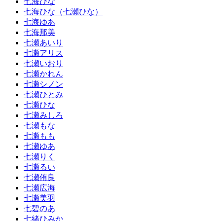
七海ひな
七海ひな（七瀬ひな）
七海ゆあ
七海那美
七瀬あいり
七瀬アリス
七瀬いおり
七瀬かれん
七瀬シノン
七瀬ひとみ
七瀬ひな
七瀬みしろ
七瀬もな
七瀬もも
七瀬ゆあ
七瀬りく
七瀬るい
七瀬侑良
七瀬広海
七瀬美羽
七碧のあ
七緒ひみか