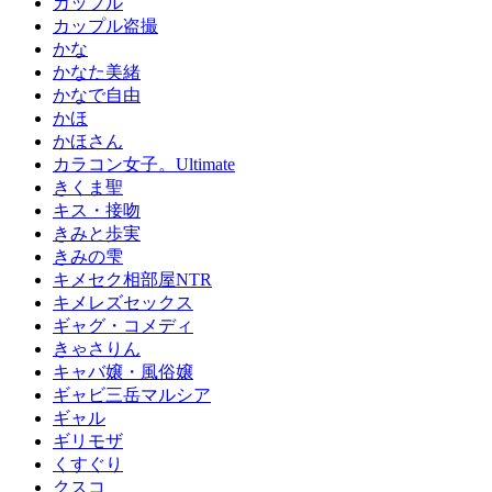
カップル
カップル盗撮
かな
かなた美緒
かなで自由
かほ
かほさん
カラコン女子。Ultimate
きくま聖
キス・接吻
きみと歩実
きみの雫
キメセク相部屋NTR
キメレズセックス
ギャグ・コメディ
きゃさりん
キャバ嬢・風俗嬢
ギャビ三岳マルシア
ギャル
ギリモザ
くすぐり
クスコ