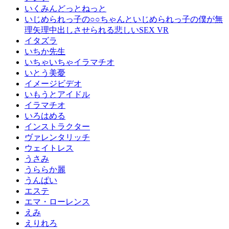
いくみんどっとねっと
いじめられっ子の○○ちゃんといじめられっ子の僕が無
理矢理中出しさせられる悲しいSEX VR
イタズラ
いちか先生
いちゃいちゃイラマチオ
いとう美憂
イメージビデオ
いもうとアイドル
イラマチオ
いろはめる
インストラクター
ヴァレンタリッチ
ウェイトレス
うさみ
うららか麗
うんぱい
エステ
エマ・ローレンス
えみ
えりれろ