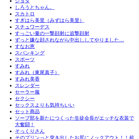
ショタ
しろうとちゃん。
スカトロ
すぎはら美里（みずはら美里）
スチュワーデス
すっごい量の一撃顔射に追撃顔射
ずっと嫌な顔されながら中出ししてやりました…
すなお恵
スパンキング
スポーツ
すみれ
すみれ（東尾真子）
すみれ美香
スレンダー
セーラー服
セクシー
セックスよりも気持ちいい
セット商品
ソープ部を新たにつくった生徒会長がエッチな衣装で
大奮闘！
そっくりさん
そのプリンっと突き出したお尻にノックアウト！！超