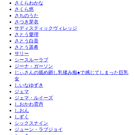
さくらわかな
さくら悠
さちのうた
さつき芽衣
サディスティックヴィレッジ
さとう愛理
さとう白音
さとう遥希
サリー
シースルーラブ
ジーナ・ガーソン
じぃさんの舐め廻し乳揉み痴●で感じてしまった巨乳
女
しいなゆずき
ジェマ
ジェマ・ルイーズ
しおかわ雲丹
しおん
しずく
シックスナイン
ジューン・ラブジョイ