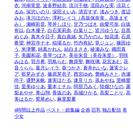
衣
,
河南実里
,
波多野結衣
,
流川千穂
,
流田みな実
,
涼花く
るみ
,
深沢いのり
,
深田えいみ
,
清宮すず
,
渚みつき
,
渡辺
みお
,
滝川ほのか
,
澤村レイコ（高坂保奈美、高坂ます
み）
,
瀬崎彩音
,
琴井しほり
,
甘乃つばき
,
由愛可奈
,
白坂
有以
,
白木優子
,
白石茉莉奈
,
白葉りこ
,
皆川ゆうな
,
目黒
めぐみ
,
真木今日子
,
真白真緒
,
矢乃かのん
,
知花凛
,
石原
希望
,
神宮寺ナオ
,
稲場るか
,
竹内有紀
,
筧ジュン
,
篠田ゆ
う
,
米津響
,
純真かれん
,
結白まさき
,
綾瀬みな
,
織田真
子
,
美園和花
,
美琴つばさ
,
美谷朱音（美谷朱里）
,
羽咲
みはる
,
羽月希
,
羽鳥らむ
,
舞原聖
,
舞咲璃
,
花宮あむ
,
花
音うらら
,
葉月レイラ
,
葵つかさ
,
蒼井れいな
,
蓮実クレ
ア
,
藍芽みずき
,
藤原芽衣子
,
西宮ゆめ
,
豊崎みさと
,
赤瀬
尚子
,
通野未帆
,
逢実ほたる
,
逢見リカ
,
遥あやね
,
里崎愛
佳
,
里美ゆりあ
,
重本ミチル
,
阿部乃みく
,
陸畑ひなの
,
露
梨あやせ
,
青山翔
,
香坂のあ
,
高城ひかる
,
高梨ことり
,
高
美はるか
,
鷲尾めい
,
麻里梨夏
4時間以上作品
ベスト・総集編
企画
巨乳
独占配信
美
少女