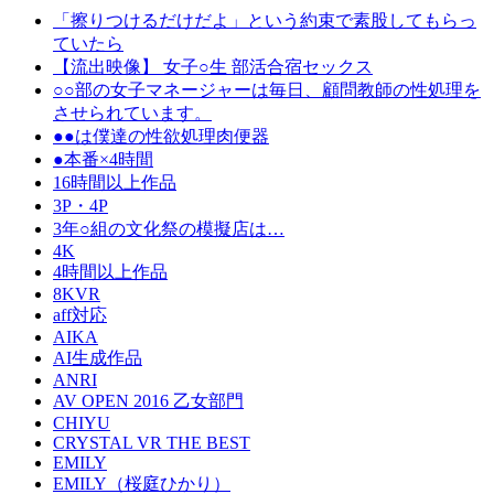
「擦りつけるだけだよ」という約束で素股してもらっ
ていたら
【流出映像】 女子○生 部活合宿セックス
○○部の女子マネージャーは毎日、顧問教師の性処理を
させられています。
●●は僕達の性欲処理肉便器
●本番×4時間
16時間以上作品
3P・4P
3年○組の文化祭の模擬店は…
4K
4時間以上作品
8KVR
aff対応
AIKA
AI生成作品
ANRI
AV OPEN 2016 乙女部門
CHIYU
CRYSTAL VR THE BEST
EMILY
EMILY（桜庭ひかり）