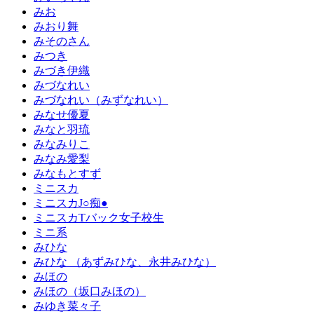
みお
みおり舞
みそのさん
みつき
みづき伊織
みづなれい
みづなれい（みずなれい）
みなせ優夏
みなと羽琉
みなみりこ
みなみ愛梨
みなもとすず
ミニスカ
ミニスカJ○痴●
ミニスカTバック女子校生
ミニ系
みひな
みひな （あずみひな、永井みひな）
みほの
みほの（坂口みほの）
みゆき菜々子