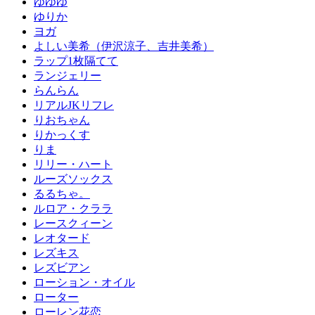
ゆゆゆ
ゆりか
ヨガ
よしい美希（伊沢涼子、吉井美希）
ラップ1枚隔てて
ランジェリー
らんらん
リアルJKリフレ
りおちゃん
りかっくす
りま
リリー・ハート
ルーズソックス
るるちゃ。
ルロア・クララ
レースクィーン
レオタード
レズキス
レズビアン
ローション・オイル
ローター
ローレン花恋