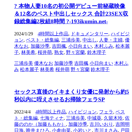
? 本物人妻10名の初公開デビュー前秘蔵映像
＆12名のベスト中出しセックス 合計23SEX収
録総集編2枚組8時間 ?-193ikumin.net-
2024/1/29
4時間以上作品
,
ドキュメンタリー
,
ハイビジ
ョン
,
ベスト・総集編
,
三浦歩美
,
中出し
,
人妻・主婦
,
優
木なお
,
加藤沙季
,
吉田楓
,
小日向まい
,
木村ふみ
,
松本麗
子
,
林美希
,
桜井萌
,
熟女
,
野々宮蘭
,
鈴木理子
三浦歩美
優木なお
加藤沙季
吉田楓
小日向まい
木村ふ
み
松本麗子
林美希
桜井萌
野々宮蘭
鈴木理子
セックス直後のイキまくり女優に発射から約5
秒以内に咥えさせるお掃除フェラSP
2022/4/4
4時間以上作品
,
ハイビジョン
,
フェラ
,
ベス
ト・総集編
,
七海ティナ
,
三浦歩美
,
中城葵
,
久留木玲
,
佐
藤ののか（加藤ももか）
,
加藤沙季
,
古川いおり
,
吉岡明
日海
,
唯井まひろ
,
小倉由菜
,
小岩いと
,
市川まさみ
,
戸田