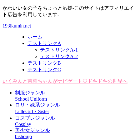
かわいい女の子をちょっと応援-このサイトはアフィリエイ
ト広告を利用しています-
193ikumin.net
ホーム
テストリンクA
テストリンクA-1
テストリンクA-2
テストリンクB
テストリンクC
いくみんと茉莉ちゃんがナビゲート♡ドキドキの世界へ
制服ジャンル
School Uniform
ロリ・妹系ジャンル
LittleGirl・Sister
コスプレジャンル
Cosplay
美少女ジャンル
bishoujo