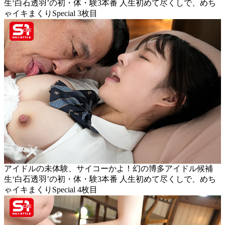
生‘白石透羽’の初・体・験3本番 人生初めて尽くしで、めち
ゃイキまくりSpecial 3枚目
アイドルの未体験、サイコーかよ！幻の博多アイドル候補
生‘白石透羽’の初・体・験3本番 人生初めて尽くしで、めち
ゃイキまくりSpecial 4枚目