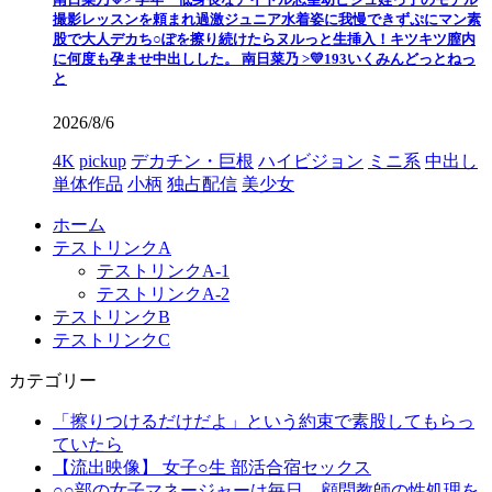
撮影レッスンを頼まれ過激ジュニア水着姿に我慢できずぷにマン素
股で大人デカち○ぽを擦り続けたらヌルっと生挿入！キツキツ膣内
に何度も孕ませ中出しした。 南日菜乃 >💛193いくみんどっとねっ
と
2026/8/6
4K
pickup
デカチン・巨根
ハイビジョン
ミニ系
中出し
単体作品
小柄
独占配信
美少女
ホーム
テストリンクA
テストリンクA-1
テストリンクA-2
テストリンクB
テストリンクC
カテゴリー
「擦りつけるだけだよ」という約束で素股してもらっ
ていたら
【流出映像】 女子○生 部活合宿セックス
○○部の女子マネージャーは毎日、顧問教師の性処理を