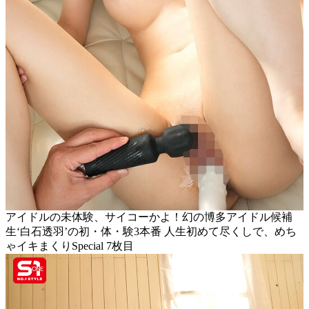
アイドルの未体験、サイコーかよ！幻の博多アイドル候補
生‘白石透羽’の初・体・験3本番 人生初めて尽くしで、めち
ゃイキまくりSpecial 7枚目