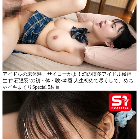
アイドルの未体験、サイコーかよ！幻の博多アイドル候補
生‘白石透羽’の初・体・験3本番 人生初めて尽くしで、めち
ゃイキまくりSpecial 5枚目