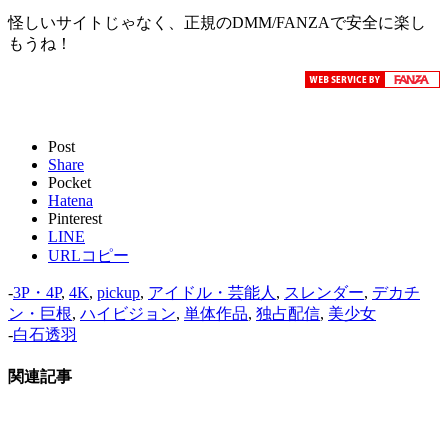
怪しいサイトじゃなく、正規のDMM/FANZAで安全に楽し
もうね！
Post
Share
Pocket
Hatena
Pinterest
LINE
URLコピー
-
3P・4P
,
4K
,
pickup
,
アイドル・芸能人
,
スレンダー
,
デカチ
ン・巨根
,
ハイビジョン
,
単体作品
,
独占配信
,
美少女
-
白石透羽
関連記事