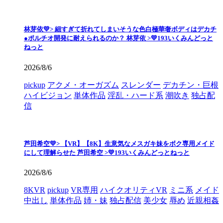
林芽依💛> 細すぎて折れてしまいそうな色白極華奢ボディはデカチ
●ポルチオ開発に耐えられるのか？ 林芽依 >💛193いくみんどっと
ねっと
2026/8/6
pickup
アクメ・オーガズム
スレンダー
デカチン・巨根
ハイビジョン
単体作品
淫乱・ハード系
潮吹き
独占配
信
芦田希空💛> 【VR】【8K】生意気なメスガキ妹をボク専用メイド
にして理解らせた 芦田希空 >💛193いくみんどっとねっと
2026/8/6
8KVR
pickup
VR専用
ハイクオリティVR
ミニ系
メイド
中出し
単体作品
姉・妹
独占配信
美少女
辱め
近親相姦