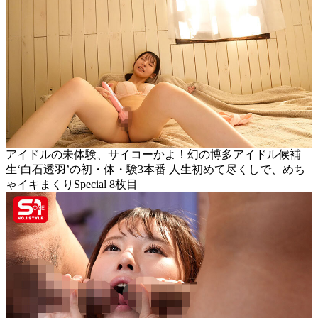
アイドルの未体験、サイコーかよ！幻の博多アイドル候補
生‘白石透羽’の初・体・験3本番 人生初めて尽くしで、めち
ゃイキまくりSpecial 8枚目