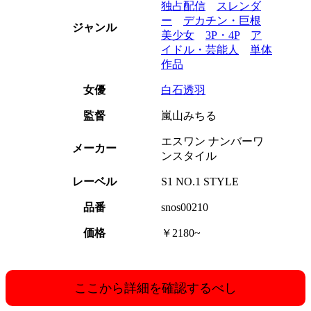
独占配信
スレンダ
ー
デカチン・巨根
ジャンル
美少女
3P・4P
ア
イドル・芸能人
単体
作品
女優
白石透羽
監督
嵐山みちる
エスワン ナンバーワ
メーカー
ンスタイル
レーベル
S1 NO.1 STYLE
品番
snos00210
価格
￥2180~
ここから詳細を確認するべし