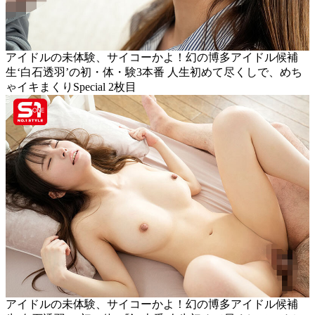
アイドルの未体験、サイコーかよ！幻の博多アイドル候補
生‘白石透羽’の初・体・験3本番 人生初めて尽くしで、めち
ゃイキまくりSpecial 2枚目
アイドルの未体験、サイコーかよ！幻の博多アイドル候補