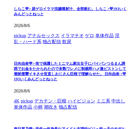
しらこ💛> 尿ゲロイラマ浣腸噴射汁、全部飲む。しらこ >💛193いく
みんどっとねっと
2026/8/6
pickup
アナルセックス
イラマチオ
ゲロ
単体作品
淫
乱・ハード系
独占配信
飲尿
日向由奈💛> 街で保護したミニマム家出女子にパイパンつるまん誘
惑でお金をたかられたので未熟ワレメに制裁即ハメ激ピストンして
潮射痙攣イキさせ世直しおじさん巨根で理解らせた。 日向由奈 >💛
193いくみんどっとねっと
2026/8/6
4K
pickup
デカチン・巨根
ハイビジョン
ミニ系
中出し
単体作品
小柄
潮吹き
独占配信
南日菜乃💛> 学年一低身長なアイドル志望幼ビジュ姪っ子のモデル