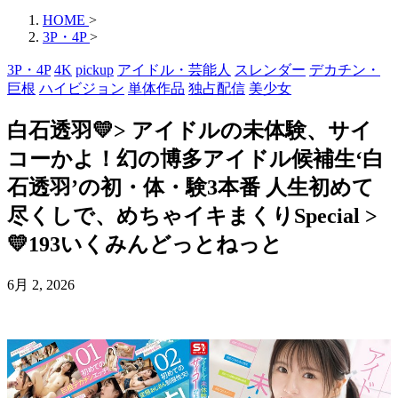
HOME
>
3P・4P
>
3P・4P
4K
pickup
アイドル・芸能人
スレンダー
デカチン・
巨根
ハイビジョン
単体作品
独占配信
美少女
白石透羽💛> アイドルの未体験、サイ
コーかよ！幻の博多アイドル候補生‘白
石透羽’の初・体・験3本番 人生初めて
尽くしで、めちゃイキまくりSpecial >
💛193いくみんどっとねっと
6月 2, 2026