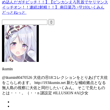
め込んだガチビッチ！！】【ビンカンえろ乳首でヤリマンス
イッチオン！！連続2射精！！】 南日菜乃 >💛193いくみん
どっとねっと
ikumin
@ikumin80470526 大佐のⓇ18コレクションをとりあげて大佐
をこらしめます。 http://193ikumin.net 新たな補給拠点となる
無人島の視察に大佐と同行したいくみん。 そこで見たもの
とは・・・。（・・n 謎設定 #ILLUSION #AI少女