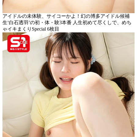
アイドルの未体験、サイコーかよ！幻の博多アイドル候補
生‘白石透羽’の初・体・験3本番 人生初めて尽くしで、めち
ゃイキまくりSpecial 6枚目