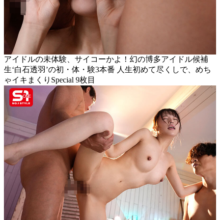
アイドルの未体験、サイコーかよ！幻の博多アイドル候補
生‘白石透羽’の初・体・験3本番 人生初めて尽くしで、めち
ゃイキまくりSpecial 9枚目