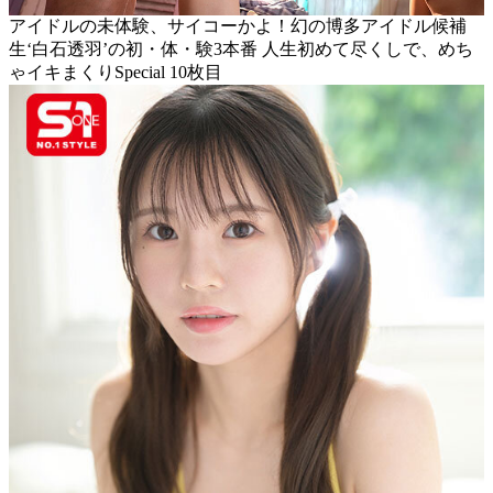
アイドルの未体験、サイコーかよ！幻の博多アイドル候補
生‘白石透羽’の初・体・験3本番 人生初めて尽くしで、めち
ゃイキまくりSpecial 10枚目