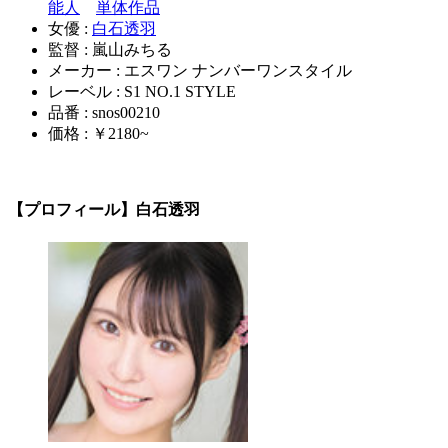
能人
単体作品
女優 :
白石透羽
監督 : 嵐山みちる
メーカー : エスワン ナンバーワンスタイル
レーベル : S1 NO.1 STYLE
品番 : snos00210
価格 : ￥2180~
【プロフィール】白石透羽