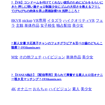
? 【VR】コンドームを付けてくれない彼氏のためにピルをもらいに
きた 押しに弱い激チョロ制服少女にゴムの大切さを教えるフリし
てぴちぴちの肉体を弄ぶ悪徳診察VR 浅野こころ ?
8KVR
pickup
VR専用
イタズラ
ハイクオリティVR
フェ
ラ
主観
単体作品
女子校生
独占配信
美少女
? 新人女優 大石真子チャンのフェチグラビア＆舌ベロ歯のどちんこ
観察 ?-193ikumin.net-
M女
その他フェチ
ハイビジョン
単体作品
美少女
? 【FANZA独占】【配信専用】見られて興奮する素人エロ活オナニ
ー覗き見マッチング ?-193ikumin.net-
4K
オナニー
おもちゃ
ハイビジョン
素人
美少女